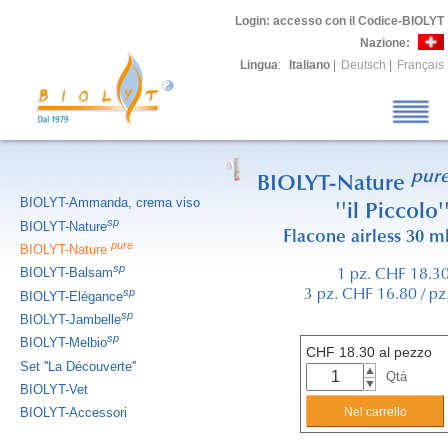
Login
: accesso con il Codice-BIOLYT
Nazione:
Lingua
:
Italiano
|
Deutsch
|
Français
pur
BIOLYT-Nature
BIOLYT-Ammanda, crema viso
''il Piccolo'
sp
BIOLYT-Nature
Flacone airless 30 m
pure
BIOLYT-Nature
sp
BIOLYT-Balsam
1 pz. CHF 18.3
sp
3 pz. CHF 16.80 / pz
BIOLYT-Elégance
sp
BIOLYT-Jambelle
sp
BIOLYT-Melbio
CHF
18.30
al pezzo
Set ''La Découverte''
Qtà
BIOLYT-Vet
BIOLYT-Accessori