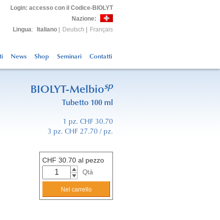
Login
: accesso con il Codice-BIOLYT
Nazione:
Lingua
:
Italiano
|
Deutsch
|
Français
ti
News
Shop
Seminari
Contatti
sp
BIOLYT-Melbio
Tubetto 100 ml
1 pz. CHF 30.70
3 pz. CHF 27.70 / pz.
CHF
30.70
al pezzo
Qtà