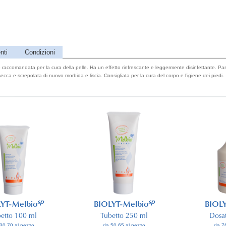
nti
Condizioni
accomandata per la cura della pelle. Ha un effetto rinfrescante e leggermente disinfettante. Part
secca e screpolata di nuovo morbida e liscia. Consigliata per la cura del corpo e l’igiene dei piedi.
sp
sp
YT-Melbio
BIOLYT-Melbio
BIOLY
etto 100 ml
Tubetto 250 ml
Dosa
30.70 al pezzo
da 50.65 al pezzo
da 7