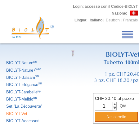
Login
: accesso con il Codice-BIOLYT
Nazione:
Lingua
:
Italiano
|
Deutsch
|
Français
BIOLYT-Ve
sp
Tubetto 100m
BIOLYT-Nature
pure
BIOLYT-Nature
1 pz. CHF 20.4
sp
BIOLYT-Balsam
3 pz. CHF 18.20 / pz
sp
BIOLYT-Elégance
sp
BIOLYT-Jambelle
sp
CHF
20.40
al pezzo
BIOLYT-Melbio
Qtà
Set ''La Découverte''
BIOLYT-Vet
BIOLYT-Accessori