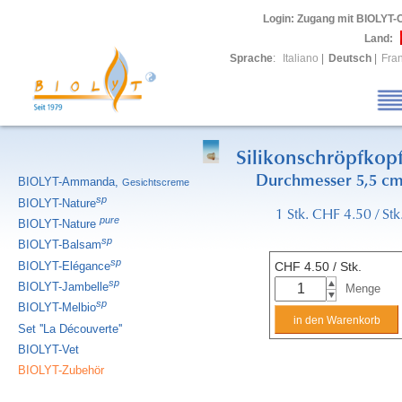
Login
: Zugang mit BIOLYT-
Land:
Sprache
:
Italiano
|
Deutsch
|
Fra
Silikonschröpfkop
Durchmesser 5,5 c
BIOLYT-Ammanda,
Gesichtscreme
sp
BIOLYT-Nature
1 Stk. CHF 4.50 / Stk
pure
BIOLYT-Nature
sp
BIOLYT-Balsam
sp
BIOLYT-Elégance
CHF
4.50
/ Stk.
sp
BIOLYT-Jambelle
Menge
sp
BIOLYT-Melbio
Set ''La Découverte''
BIOLYT-Vet
BIOLYT-Zubehör