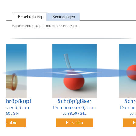
Beschreibung
Bedingungen
Silikonschröpfkopf, Durchmesser 3,5 cm
röpfkopf
Schröpfgläser
Schröpfg
r 5,5 cm
Durchmesser 0,5 cm
Durchmesser
/ Stk.
von 8.50 / Stk.
von 8.70 / 
fen
Einkaufen
Einkauf