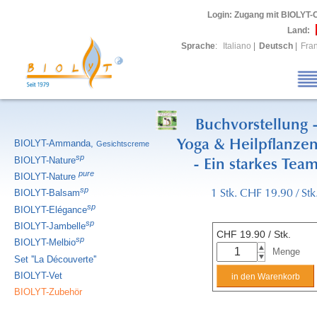
Login
: Zugang mit BIOLYT-
Land:
Sprache
:
Italiano
|
Deutsch
|
Fra
Buchvorstellung 
Yoga & Heilpflanze
BIOLYT-Ammanda,
Gesichtscreme
sp
BIOLYT-Nature
- Ein starkes Tea
pure
BIOLYT-Nature
sp
BIOLYT-Balsam
1 Stk. CHF 19.90 / Stk
sp
BIOLYT-Elégance
sp
BIOLYT-Jambelle
CHF
19.90
/ Stk.
sp
BIOLYT-Melbio
Menge
Set ''La Découverte''
BIOLYT-Vet
BIOLYT-Zubehör