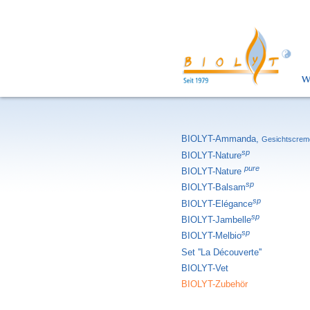
W
BIOLYT-Ammanda,
Gesichtscrem
sp
BIOLYT-Nature
pure
BIOLYT-Nature
sp
BIOLYT-Balsam
sp
BIOLYT-Elégance
sp
BIOLYT-Jambelle
sp
BIOLYT-Melbio
Set ''La Découverte''
BIOLYT-Vet
BIOLYT-Zubehör