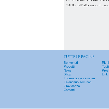
Per la crema: YIN dal basso v
YANG dall'alto verso il basso
TUTTE LE PAGINE
Benvenuti
Rich
Prodotti
Test
News
Pros
Shop
Link
Informazione seminari
Calendario seminari
Gravidanza
Contatti