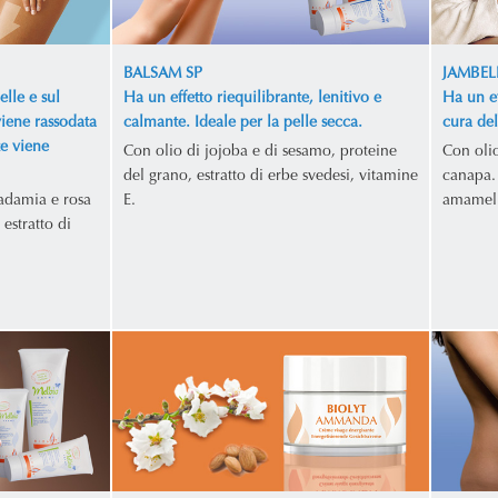
BALSAM SP
JAMBEL
elle e sul
Ha un effetto riequilibrante, lenitivo e
Ha un ef
viene rassodata
calmante. Ideale per la pelle secca.
cura de
te viene
Con olio di jojoba e di sesamo, proteine
Con oli
del grano, estratto di erbe svedesi, vitamine
canapa. 
adamia e rosa
E.
amamelid
 estratto di