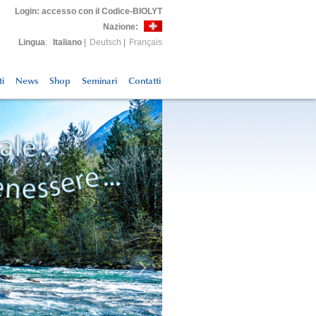
Login
: accesso con il Codice-BIOLYT
Nazione:
Lingua
:
Italiano
|
Deutsch
|
Français
ti
News
Shop
Seminari
Contatti