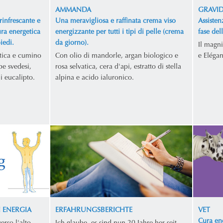
AMMANDA
GRAVI
rinfrescante e
Una meravigliosa e raffinata crema viso
Assisten
ura energetica
energizzante per tutti i tipi di pelle (crema
fase del
iedi.
da giorno).
Il magni
atica e cumino
Con olio di mandorle, argan biologico e
e Elégan
be svedesi,
rosa selvatica, cera d'api, estratto di stella
di eucalipto.
alpina e acido ialuronico.
I ENERGIA
ERFAHRUNGSBERICHTE
VET
Cura ene