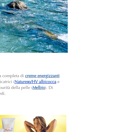
ma completa di
creme energizzanti
catrici (
Naturesp/HV albicocca
e
purità della pelle (
Melbio
). Di
edi.