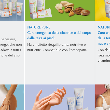
NATURE PURE
NATURE
Cura energetica della cicatrice e del corpo
Cura ene
dalla testa ai piedi.
dalla te
 benessere,
nutre e 
nergetiche non
Ha un effetto riequilibrante, nutritivo e
adatte a tutti i
nutriente. Compatibile con l'omeopatia.
Con dell
rici e del viso
rosa mos
vitamin