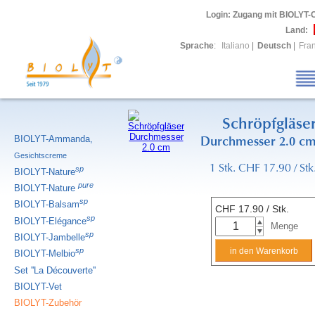
Login
: Zugang mit BIOLYT-
Land:
Sprache
:
Italiano
|
Deutsch
|
Fra
Schröpfgläse
BIOLYT-Ammanda,
Durchmesser 2.0 c
Gesichtscreme
1 Stk. CHF 17.90 / Stk
sp
BIOLYT-Nature
pure
BIOLYT-Nature
sp
BIOLYT-Balsam
CHF
17.90
/ Stk.
sp
BIOLYT-Elégance
Menge
sp
BIOLYT-Jambelle
sp
BIOLYT-Melbio
Set ''La Découverte''
BIOLYT-Vet
BIOLYT-Zubehör