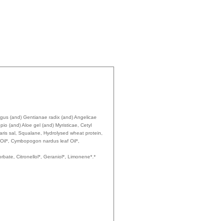
ungus (and) Gentianae radix (and) Angelicae
io (and) Aloe gel (and) Myristicae, Cetyl
aris sal, Squalane, Hydrolysed wheat protein,
 Oil*, Cymbopogon nardus leaf Oil*,
bate, Citronellol*, Geraniol*, Limonene*.*