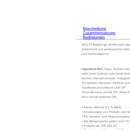
Beschreibung
Zusammensetzung
Bedingungen
BIOLYT-Balsam-sp mit Meersalz eign
Erfrischend und wohltuend bei irriti
und harmonisierend.
Ingredient INCI
: Aqua, Sorbitol, Al
radix (and) Carlinae radix (and) Zed
alcohol, Glyceryl stearate, Polygly
Tocopherol, Glycerine, Xanthan gum,
Gaultheria procumbens Leaf Oil*,
Pinus Montana needle Oil*, Albies A
from natural essential Oils
• Preise inklusive 8.1 % MwSt.
• Aenderungen von Produkt- und Ve
• Für Versand- und Verpackungskos
• Die Mengenpreise gelten auch für
• Portofrei ab CHF 400.00