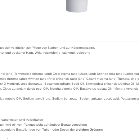
et sich vorzüglich zur Pflege von Narben und zur Körpermassage.
erter und trockener Haut. Wirkt, reizmildernd, stärkend, belebend
cohol (and) Tormentillae rhizoma (and) Croci stigma (and) Macis (and) Sennae folia (and) Laricis f
oriae rhizoma (and) Myrrhae (and) Rhei chinensis radix (and) Calami rhizoma (and) Theriaca sine op
ceryl-3 Methylglucose distearate, Sesamum indicum Seed Oil, Simmondsia chinensis (Jojoba) Oil, M
 Citrus aurantium dulcis peel Oil*, Mentha piperita Oil*, Eucalyptus radiata Oil*, Mentha Arvensis
lba needle Oil*, Sodium laevulinate, Sodium benzoate, Sodium anisate, Lactic acid, Potassium sor
rsandkosten sind vorbehalten
ten wird ein von Paketgewicht abhängiger Betrag verrechnet
 assortierte Bestellungen von Tuben oder Dosen der
gleichen Grössen