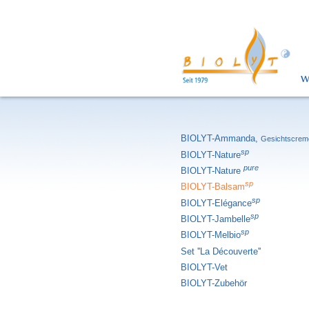
W
BIOLYT-Ammanda,
Gesichtscrem
sp
BIOLYT-Nature
pure
BIOLYT-Nature
sp
BIOLYT-Balsam
sp
BIOLYT-Elégance
sp
BIOLYT-Jambelle
sp
BIOLYT-Melbio
Set ''La Découverte''
BIOLYT-Vet
BIOLYT-Zubehör