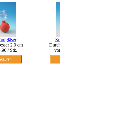
Schröpfgläser
Schröpfgläser
Durchmesser 3.0 cm
Durchmesser 4.0 cm
von 9.80 / Stk.
von 10.50 / Stk.
Einkaufen
Einkaufen