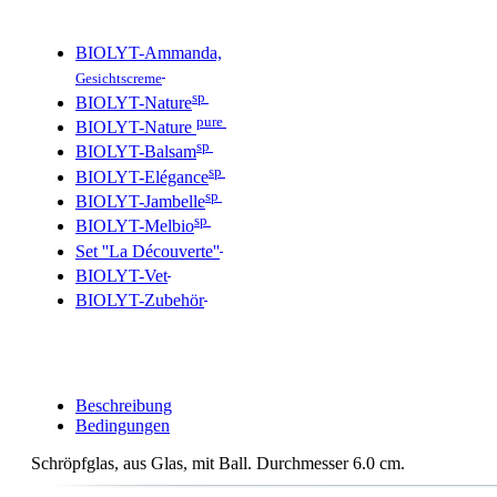
BIOLYT-Ammanda,
Gesichtscreme
sp
BIOLYT-Nature
pure
BIOLYT-Nature
sp
BIOLYT-Balsam
sp
BIOLYT-Elégance
sp
BIOLYT-Jambelle
sp
BIOLYT-Melbio
Set ''La Découverte''
BIOLYT-Vet
BIOLYT-Zubehör
Beschreibung
Bedingungen
Schröpfglas, aus Glas, mit Ball. Durchmesser 6.0 cm.