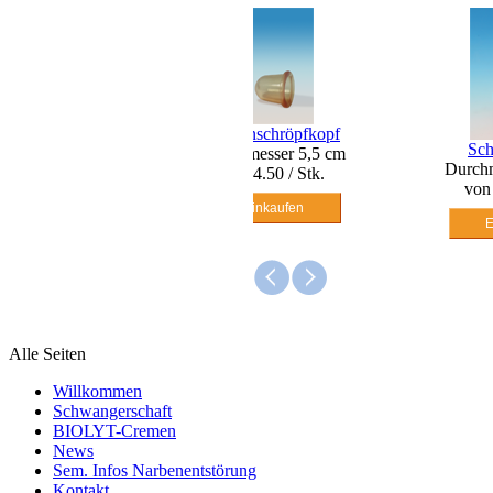
Silikonschröpfkopf
Schröpfgläser
Dose
Durchmesser 5,5 cm
Durchmesser 0,5 cm
von 4.50 / Stk.
von 8.50 / Stk.
Einkaufen
Einkaufen
Alle Seiten
Willkommen
Schwangerschaft
BIOLYT-Cremen
News
Sem. Infos Narbenentstörung
Kontakt