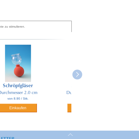
e zu stimulieren.
ser
Schröpfgläser
Schröpfgläs
2.0 cm
Durchmesser 3.0 cm
Durchmesser 4
k.
von 9.80 / Stk.
von 10.50 / Stk
n
Einkaufen
Einkaufen