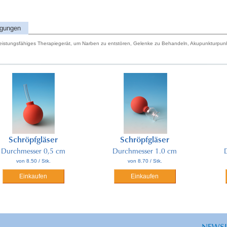
ngungen
eistungsfähiges Therapiegerät, um Narben zu entstören, Gelenke zu Behandeln, Akupunkturpunkt
äser
Schröpfgläser
Schröpfglä
 0,5 cm
Durchmesser 1.0 cm
Durchmesser 
Stk.
von 8.70 / Stk.
von 8.90 / St
en
Einkaufen
Einkaufe