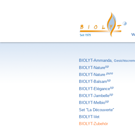
W
BIOLYT-Ammanda,
Gesichtscrem
sp
BIOLYT-Nature
pure
BIOLYT-Nature
sp
BIOLYT-Balsam
sp
BIOLYT-Elégance
sp
BIOLYT-Jambelle
sp
BIOLYT-Melbio
Set ''La Découverte''
BIOLYT-Vet
BIOLYT-Zubehör