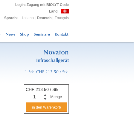
Login
: Zugang mit BIOLYT-Code
Land:
Sprache
:
Italiano
|
Deutsch
|
Français
r
News
Shop
Seminare
Kontakt
Novafon
Infraschallgerät
1 Stk. CHF 213.50 / Stk.
CHF
213.50
/ Stk.
Menge