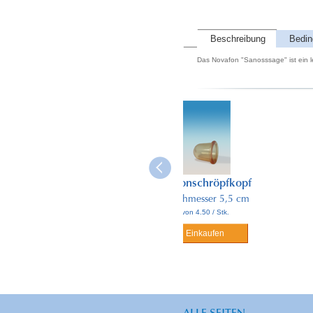
Beschreibung
Bedi
Das Novafon "Sanosssage" ist ein l
 Spender
Silikonschröpfkopf
Schröpfgl
der für Dose
Durchmesser 5,5 cm
Durchmesser
von 4.50 / Stk.
0ml
von 8.50 / 
/ Stk.
Einkaufen
Einkauf
fen