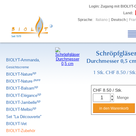
Login
: Zugang mit BIOLYT-
Land:
Sprache
:
Italiano
|
Deutsch
|
Fra
Schröpfgläse
BIOLYT-Ammanda,
Durchmesser 0,5 c
Gesichtscreme
1 Stk. CHF 8.50 / Stk
sp
BIOLYT-Nature
pure
BIOLYT-Nature
sp
BIOLYT-Balsam
CHF
8.50
/ Stk.
sp
BIOLYT-Elégance
Menge
sp
BIOLYT-Jambelle
sp
BIOLYT-Melbio
Set ''La Découverte''
BIOLYT-Vet
BIOLYT-Zubehör