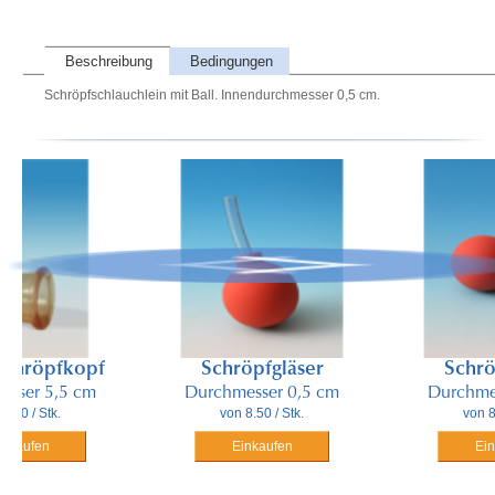
Beschreibung
Bedingungen
Schröpfschlauchlein mit Ball. Innendurchmesser 0,5 cm.
röpfkopf
Schröpfgläser
Schröpfg
r 5,5 cm
Durchmesser 0,5 cm
Durchmesser
/ Stk.
von 8.50 / Stk.
von 8.70 /
fen
Einkaufen
Einkauf