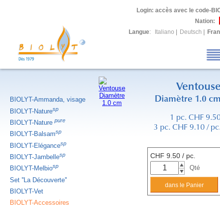
Login
: accès avec le code-BI
Nation:
Langue
:
Italiano
|
Deutsch
|
Fran
Ventous
Diamètre 1.0 c
BIOLYT-Ammanda, visage
sp
BIOLYT-Nature
1 pc. CHF 9.5
pure
BIOLYT-Nature
3 pc. CHF 9.10 / pc
sp
BIOLYT-Balsam
sp
BIOLYT-Elégance
sp
CHF
9.50
/ pc.
BIOLYT-Jambelle
sp
Qté
BIOLYT-Melbio
Set ''La Découverte''
BIOLYT-Vet
BIOLYT-Accessoires