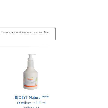
n cosmétique des cicatrices et du corps. Aide
pure
pure
BIOLYT-Nature
BIOLYT-Nature
Distributeur 500 ml
Tube 100 ml
de 84.65 / pc.
de 33.00 / pc.