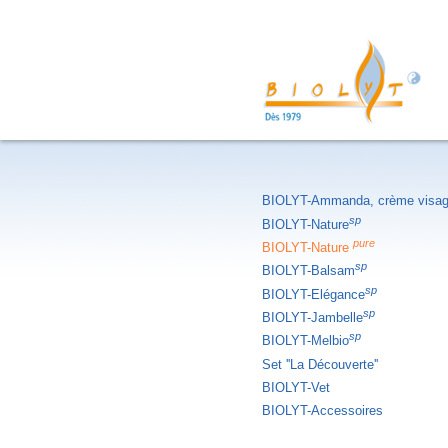
BIOLYT-Ammanda, crème visa
sp
BIOLYT-Nature
pure
BIOLYT-Nature
sp
BIOLYT-Balsam
sp
BIOLYT-Elégance
sp
BIOLYT-Jambelle
sp
BIOLYT-Melbio
Set ''La Découverte''
BIOLYT-Vet
BIOLYT-Accessoires