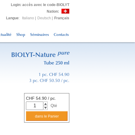
Login
: accès avec le code-BIOLYT
Nation:
Langue
:
Italiano
|
Deutsch
|
Français
tualité
Shop
Séminaires
Contacts
pure
BIOLYT-Nature
Tube 250 ml
1 pc. CHF 54.90
3 pc. CHF 50.50 / pc.
CHF
54.90
/ pc.
Qté