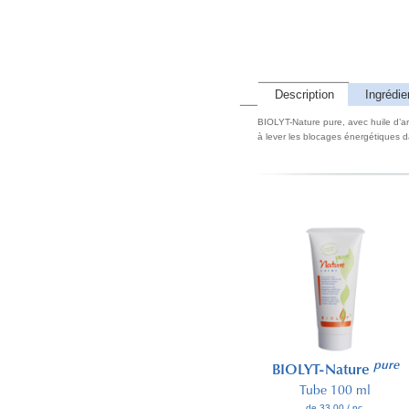
Description
Ingrédie
BIOLYT-Nature pure, avec huile d’arg
à lever les blocages énergétiques da
pure
pure
BIOLYT-Nature
BIOLYT-Nature
Distributeur 500 ml
Tube 100 ml
de 84.65 / pc.
de 33.00 / pc.