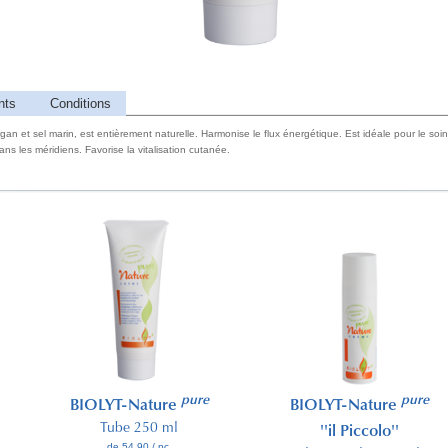
nts
Conditions
an et sel marin, est entièrement naturelle. Harmonise le flux énergétique. Est idéale pour le soi
ns les méridiens. Favorise la vitalisation cutanée.
pure
pure
BIOLYT-Nature
BIOLYT-Nature
Tube 250 ml
''il Piccolo''
de 54.90 / pc.