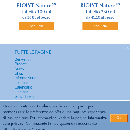
sp
sp
BIOLYT-Nature
BIOLYT-Nature
Tubetto 100 ml
Tubetto 250 ml
da 26.85 al pezzo
da 45.10 al pezzo
Acquista
Acquista
TUTTE LE PAGINE
Benvenuti
Prodotti
News
Shop
Informazione
seminari
Calendario
seminari
Gravidanza
Contatti
Questo sito utilizza
Cookies
, anche di terze parti, per
memorizzare le preferenze ed offrire una migliore esperienza
di navigazione. Per informazioni vedere la pagina
informativa
OK
© 2026 Biolyt | Energia vitale... e benessere... /
sulla privacy
. Continuando la navigazione si acconsente
all'utilizzo delle Cookies.