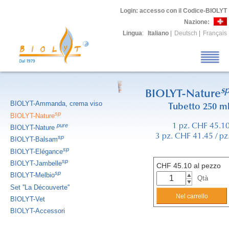
Login
: accesso con il Codice-BIOLYT
Nazione:
Lingua
:
Italiano
|
Deutsch
|
Français
s
BIOLYT-Nature
BIOLYT-Ammanda, crema viso
Tubetto 250 m
sp
BIOLYT-Nature
pure
1 pz. CHF 45.1
BIOLYT-Nature
3 pz. CHF 41.45 / pz
sp
BIOLYT-Balsam
sp
BIOLYT-Elégance
sp
BIOLYT-Jambelle
CHF
45.10
al pezzo
sp
BIOLYT-Melbio
Qtà
Set ''La Découverte''
BIOLYT-Vet
BIOLYT-Accessori