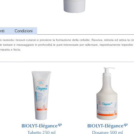
nti
Condizioni
rassoda i tessuti cutanei e previene la formazione della cellulite. Ravviva, stimola ed attiva l
e trattare e massaggiare in profondità le parti interessate per rallentare, rispettivamente impedire 
ompatta e liscia.
sp
sp
BIOLYT-Elégance
BIOLYT-Elégance
Tubetto 250 ml
Dosatore 500 ml