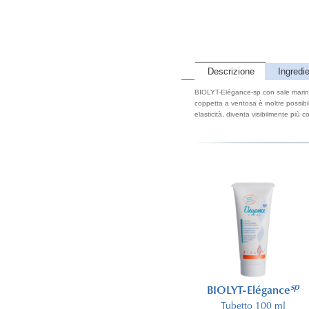
Descrizione
Ingredie
BIOLYT-Elégance-sp con sale marino 
coppetta a ventosa è inoltre possibil
elasticità, diventa visibilmente più c
Coppetta a ventosa
sp
BIOLYT-Elégance
con tubo flessibile
Tubetto 100 ml