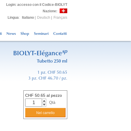
Login
: accesso con il Codice-BIOLYT
Nazione:
Lingua
:
Italiano
|
Deutsch
|
Français
ti
News
Shop
Seminari
Contatti
sp
BIOLYT-Elégance
Tubetto 250 ml
1 pz. CHF 50.65
3 pz. CHF 46.70 / pz.
CHF
50.65
al pezzo
Qtà