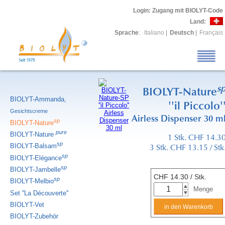
Login
: Zugang mit BIOLYT-Code
Land:
Sprache
:
Italiano
|
Deutsch
|
Français
s
BIOLYT-Nature
BIOLYT-Ammanda,
''il Piccolo'
Gesichtscreme
Airless Dispenser 30 m
sp
BIOLYT-Nature
pure
BIOLYT-Nature
1 Stk. CHF 14.3
sp
BIOLYT-Balsam
3 Stk. CHF 13.15 / Stk
sp
BIOLYT-Elégance
sp
BIOLYT-Jambelle
CHF
14.30
/ Stk.
sp
BIOLYT-Melbio
Menge
Set ''La Découverte''
BIOLYT-Vet
BIOLYT-Zubehör