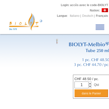
Login
: accès avec le code-BIOLYT
Nation:
Langue
:
Italiano
|
Deutsch
|
Français
s
BIOLYT-Melbio
Tube 250 m
1 pc. CHF 48.5
3 pc. CHF 44.70 / pc
CHF
48.50
/ pc.
Qté