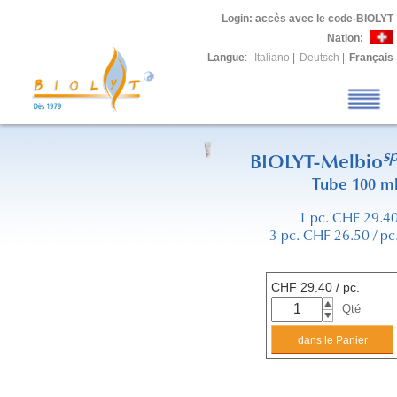
Login
: accès avec le code-BIOLYT
Nation:
Langue
:
Italiano
|
Deutsch
|
Français
s
BIOLYT-Melbio
Tube 100 m
1 pc. CHF 29.4
3 pc. CHF 26.50 / pc
CHF
29.40
/ pc.
Qté