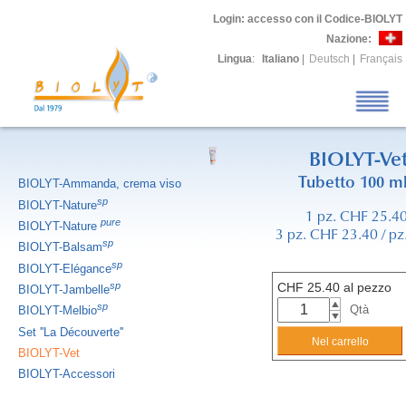
Login
: accesso con il Codice-BIOLYT
Nazione:
Lingua
:
Italiano
|
Deutsch
|
Français
BIOLYT-Ve
Tubetto 100 m
BIOLYT-Ammanda, crema viso
sp
BIOLYT-Nature
1 pz. CHF 25.4
pure
BIOLYT-Nature
3 pz. CHF 23.40 / pz
sp
BIOLYT-Balsam
sp
BIOLYT-Elégance
sp
CHF
25.40
al pezzo
BIOLYT-Jambelle
sp
Qtà
BIOLYT-Melbio
Set ''La Découverte''
BIOLYT-Vet
BIOLYT-Accessori