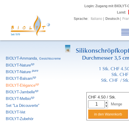
Login
: Zugang mit BIOLYT-
Land:
Sprache
:
Italiano
|
Deutsch
|
Fra
Silikonschröpfkop
Durchmesser 3,5 c
BIOLYT-Ammanda,
Gesichtscreme
sp
BIOLYT-Nature
1 Stk. CHF 4.5
pure
BIOLYT-Nature
Stk. CH
sp
BIOLYT-Balsam
Stk. CHF / Stk
sp
BIOLYT-Elégance
sp
BIOLYT-Jambelle
CHF
4.50
/ Stk.
sp
BIOLYT-Melbio
Menge
Set ''La Découverte''
BIOLYT-Vet
BIOLYT-Zubehör