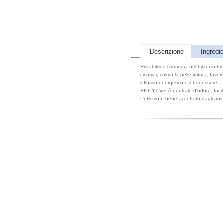
Descrizione
Ingredie
Ristabilisce l’armonia nel bilancio 
cicatrici, calma la pelle irritata, favo
il flusso energetico e il benessere.
BIOLYT-Vet è neutrale d'odore, faci
L’utilizzo è bene accettato dagli anim