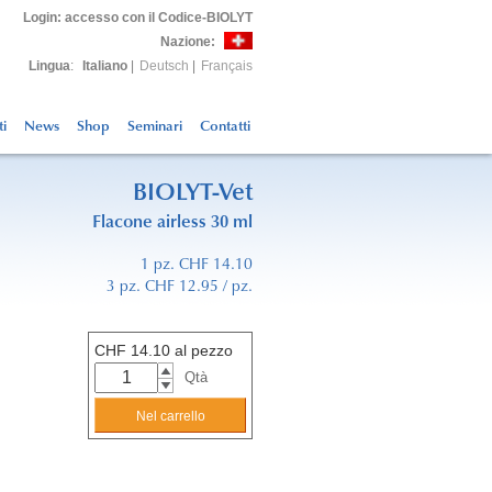
Login
: accesso con il Codice-BIOLYT
Nazione:
Lingua
:
Italiano
|
Deutsch
|
Français
ti
News
Shop
Seminari
Contatti
BIOLYT-Vet
Flacone airless 30 ml
1 pz. CHF 14.10
3 pz. CHF 12.95 / pz.
CHF
14.10
al pezzo
Qtà