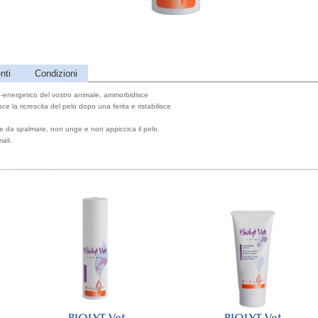
nti
Condizioni
bio-energetico del vostro animale, ammorbidisce
risce la ricrescita del pelo dopo una ferita e ristabilisce
le da spalmare, non unge e non appiccica il pelo.
ali.