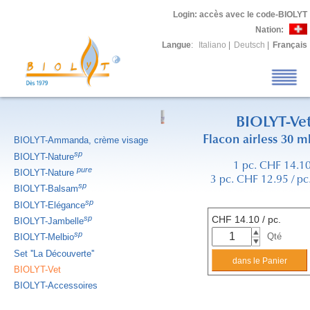
Login
: accès avec le code-BIOLYT
Nation:
Langue
:
Italiano
|
Deutsch
|
Français
BIOLYT-Ve
Flacon airless 30 m
BIOLYT-Ammanda, crème visage
sp
BIOLYT-Nature
1 pc. CHF 14.1
pure
BIOLYT-Nature
3 pc. CHF 12.95 / pc
sp
BIOLYT-Balsam
sp
BIOLYT-Elégance
sp
CHF
14.10
/ pc.
BIOLYT-Jambelle
sp
Qté
BIOLYT-Melbio
Set ''La Découverte''
BIOLYT-Vet
BIOLYT-Accessoires