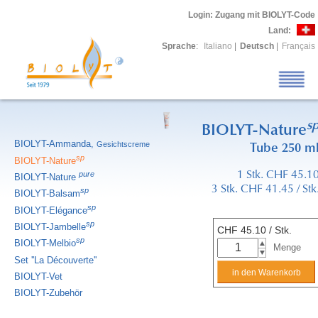
Login
: Zugang mit BIOLYT-Code
Land:
Sprache
:
Italiano
|
Deutsch
|
Français
s
BIOLYT-Nature
BIOLYT-Ammanda,
Gesichtscreme
Tube 250 m
sp
BIOLYT-Nature
pure
1 Stk. CHF 45.1
BIOLYT-Nature
3 Stk. CHF 41.45 / Stk
sp
BIOLYT-Balsam
sp
BIOLYT-Elégance
sp
BIOLYT-Jambelle
CHF
45.10
/ Stk.
sp
BIOLYT-Melbio
Menge
Set ''La Découverte''
BIOLYT-Vet
BIOLYT-Zubehör