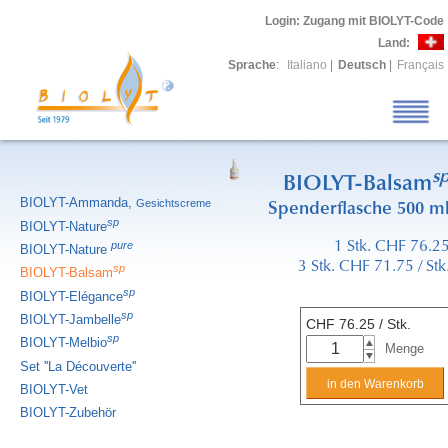
Login
: Zugang mit BIOLYT-Code
Land:
Sprache
:
Italiano
|
Deutsch
|
Français
s
BIOLYT-Balsam
BIOLYT-Ammanda,
Gesichtscreme
Spenderflasche 500 m
sp
BIOLYT-Nature
pure
1 Stk. CHF 76.2
BIOLYT-Nature
3 Stk. CHF 71.75 / Stk
sp
BIOLYT-Balsam
sp
BIOLYT-Elégance
sp
BIOLYT-Jambelle
CHF
76.25
/ Stk.
sp
BIOLYT-Melbio
Menge
Set ''La Découverte''
BIOLYT-Vet
BIOLYT-Zubehör