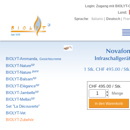
Login
: Zugang mit BIOLYT-
Land:
Sprache
:
Italiano
|
Deutsch
|
Fra
Novafo
Infraschallgerä
BIOLYT-Ammanda,
Gesichtscreme
sp
BIOLYT-Nature
1 Stk. CHF 495.00 / Stk
pure
BIOLYT-Nature
sp
BIOLYT-Balsam
sp
BIOLYT-Elégance
CHF
495.00
/ Stk.
sp
BIOLYT-Jambelle
Menge
sp
BIOLYT-Melbio
Set ''La Découverte''
BIOLYT-Vet
BIOLYT-Zubehör