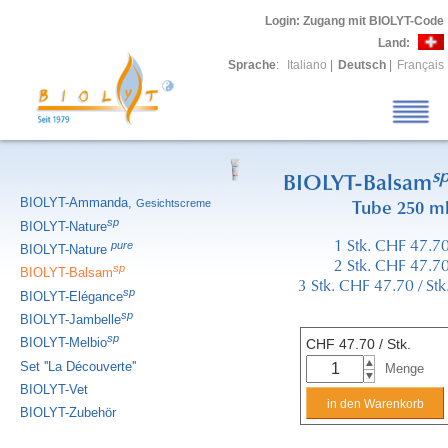
Login
: Zugang mit BIOLYT-Code
Land:
Sprache
:
Italiano
|
Deutsch
|
Français
s
BIOLYT-Balsam
BIOLYT-Ammanda,
Gesichtscreme
Tube 250 m
sp
BIOLYT-Nature
pure
1 Stk. CHF 47.7
BIOLYT-Nature
2 Stk. CHF 47.7
sp
BIOLYT-Balsam
3 Stk. CHF 47.70 / Stk
sp
BIOLYT-Elégance
sp
BIOLYT-Jambelle
sp
BIOLYT-Melbio
CHF
47.70
/ Stk.
Set ''La Découverte''
Menge
BIOLYT-Vet
BIOLYT-Zubehör