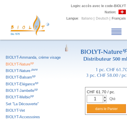
Login
: accès avec le code-BIOLYT
Nation:
Langue
:
Italiano
|
Deutsch
|
Français
s
BIOLYT-Nature
BIOLYT-Ammanda, crème visage
Distributeur 500 m
sp
BIOLYT-Nature
pure
1 pc. CHF 61.7
BIOLYT-Nature
3 pc. CHF 58.00 / pc
sp
BIOLYT-Balsam
sp
BIOLYT-Elégance
sp
BIOLYT-Jambelle
CHF
61.70
/ pc.
sp
BIOLYT-Melbio
Qté
Set ''La Découverte''
BIOLYT-Vet
BIOLYT-Accessoires