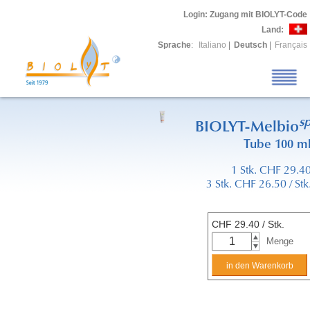
Login
: Zugang mit BIOLYT-Code
Land:
Sprache
:
Italiano
|
Deutsch
|
Français
s
BIOLYT-Melbio
Tube 100 m
1 Stk. CHF 29.4
3 Stk. CHF 26.50 / Stk
CHF
29.40
/ Stk.
Menge