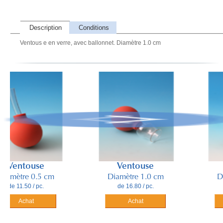
Description
Conditions
Ventous e en verre, avec ballonnet. Diamètre 1.0 cm
ntouse
Ventouse
Ven
tre 0.5 cm
Diamètre 1.0 cm
Diamèt
1.50 / pc.
de 16.80 / pc.
de 17.
Achat
Achat
A