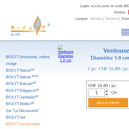
Login
: accès avec le code-BI
Nation:
Langue
:
Italiano
|
Deutsch
|
Fran
Ventous
BIOLYT-Ammanda, crème
Diamètre 1.0 c
visage
1 pc. CHF 16.80 / pc
sp
BIOLYT-Nature
pure
BIOLYT-Nature
sp
BIOLYT-Balsam
CHF
16.80
/ pc.
sp
BIOLYT-Elégance
Qté
sp
BIOLYT-Jambelle
sp
BIOLYT-Melbio
Set ''La Découverte''
BIOLYT-Vet
BIOLYT-Accessoires