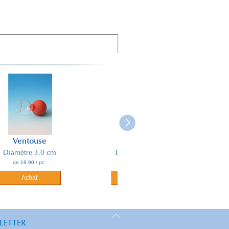
se
Ventouse
Ventous
.0 cm
Diamètre 4.0 cm
Diamètre 5.
pc.
de 21.55 / pc.
de 23.15 / pc
Achat
Achat
LETTER