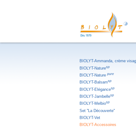
BIOLYT-Ammanda, crème visa
sp
BIOLYT-Nature
pure
BIOLYT-Nature
sp
BIOLYT-Balsam
sp
BIOLYT-Elégance
sp
BIOLYT-Jambelle
sp
BIOLYT-Melbio
Set ''La Découverte''
BIOLYT-Vet
BIOLYT-Accessoires