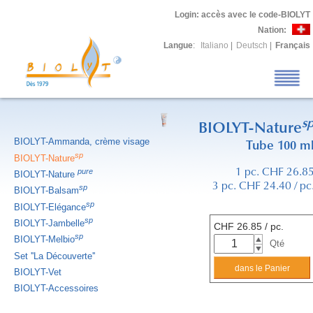
Login
: accès avec le code-BIOLYT
Nation:
Langue
:
Italiano
|
Deutsch
|
Français
s
BIOLYT-Nature
BIOLYT-Ammanda, crème visage
Tube 100 m
sp
BIOLYT-Nature
pure
1 pc. CHF 26.8
BIOLYT-Nature
3 pc. CHF 24.40 / pc
sp
BIOLYT-Balsam
sp
BIOLYT-Elégance
sp
BIOLYT-Jambelle
CHF
26.85
/ pc.
sp
BIOLYT-Melbio
Qté
Set ''La Découverte''
BIOLYT-Vet
BIOLYT-Accessoires