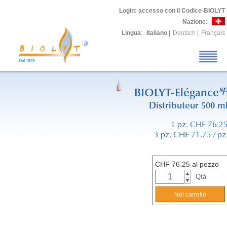
Login
: accesso con il Codice-BIOLYT
Nazione:
Lingua
:
Italiano
|
Deutsch
|
Français
s
BIOLYT-Elégance
Distributeur 500 m
1 pz. CHF 76.2
3 pz. CHF 71.75 / pz
CHF
76.25
al pezzo
Qtà