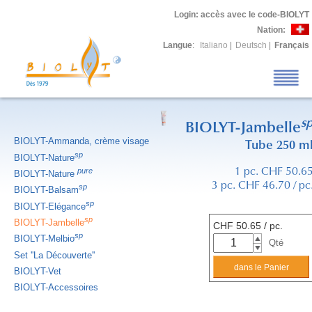
Login
: accès avec le code-BIOLYT
Nation:
Langue
:
Italiano
|
Deutsch
|
Français
s
BIOLYT-Jambelle
BIOLYT-Ammanda, crème visage
Tube 250 m
sp
BIOLYT-Nature
pure
1 pc. CHF 50.6
BIOLYT-Nature
3 pc. CHF 46.70 / pc
sp
BIOLYT-Balsam
sp
BIOLYT-Elégance
sp
BIOLYT-Jambelle
CHF
50.65
/ pc.
sp
BIOLYT-Melbio
Qté
Set ''La Découverte''
BIOLYT-Vet
BIOLYT-Accessoires