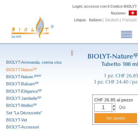
Login
: accesso con il Codice-BIOLYT
Nazione:
Lingua
:
Italiano
|
Deutsch
|
Français
s
BIOLYT-Nature
BIOLYT-Ammanda, crema viso
Tubetto 100 m
sp
BIOLYT-Nature
pure
1 pz. CHF 26.8
BIOLYT-Nature
3 pz. CHF 24.40 / pz
sp
BIOLYT-Balsam
sp
BIOLYT-Elégance
sp
BIOLYT-Jambelle
CHF
26.85
al pezzo
sp
BIOLYT-Melbio
Qtà
Set ''La Découverte''
BIOLYT-Vet
BIOLYT-Accessori