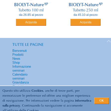
sp
sp
BIOLYT-Nature
BIOLYT-Nature
Tubetto 100 ml
Tubetto 250 ml
da 26.85 al pezzo
da 45.10 al pezzo
Acquista
Acquista
TUTTE LE PAGINE
Benvenuti
Prodotti
News
Shop
Informazione
seminari
Calendario
seminari
Gravidanza
Contatti
Questo sito utilizza
Cookies
, anche di terze parti, per
memorizzare le preferenze ed offrire una migliore esperienza
di navigazione. Per informazioni vedere la pagina
informativa
OK
© 2026 Biolyt | Energia vitale... e benessere... /
sulla privacy
. Continuando la navigazione si acconsente
all'utilizzo delle Cookies.