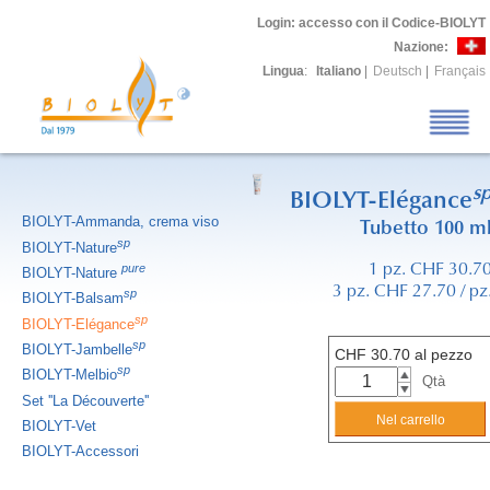
Login
: accesso con il Codice-BIOLYT
Nazione:
Lingua
:
Italiano
|
Deutsch
|
Français
s
BIOLYT-Elégance
BIOLYT-Ammanda, crema viso
Tubetto 100 m
sp
BIOLYT-Nature
pure
1 pz. CHF 30.7
BIOLYT-Nature
3 pz. CHF 27.70 / pz
sp
BIOLYT-Balsam
sp
BIOLYT-Elégance
sp
BIOLYT-Jambelle
CHF
30.70
al pezzo
sp
BIOLYT-Melbio
Qtà
Set ''La Découverte''
BIOLYT-Vet
BIOLYT-Accessori