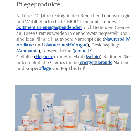
Pflegeprodukte
Mit über 40 Jahren Erfolg in den Bereichen Lebensenergie
und Wohlbefinden bietet BIOLYT ein umfassendes
Sortiment an energiespendenden
, nicht fettenden Cremes
an. Diese Cremes werden in der Schweiz hergestellt und
(
sind ideal für alle Hauttypen: Narbenpflege
Naturesp/HV
),
Aprikose
und
Naturepure/HV Argan
Gesichtspflege
(
)
(
),
Ammanda
, schwere Beine
Jambelle
(
),
(
).
C
ellulite
Elégance
unreine Haut
Melbio
So finden Sie
unten natürliche Cremes für die
energetisierende
Narben-
und Körper
pflege
von Kopf bis Fuß.