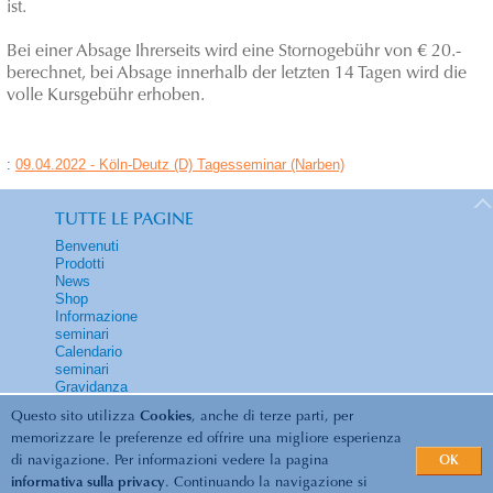
ist.
Bei einer Absage Ihrerseits wird eine Stornogebühr von € 20.-
berechnet, bei Absage innerhalb der letzten 14 Tagen wird die
volle Kursgebühr erhoben.
:
09.04.2022 - Köln-Deutz (D) Tagesseminar (Narben)
TUTTE LE PAGINE
Benvenuti
Prodotti
News
Shop
Informazione
seminari
Calendario
seminari
Gravidanza
Contatti
Questo sito utilizza
Cookies
, anche di terze parti, per
memorizzare le preferenze ed offrire una migliore esperienza
di navigazione. Per informazioni vedere la pagina
OK
informativa sulla privacy
. Continuando la navigazione si
© 2026 Biolyt | Energia vitale... e benessere... /