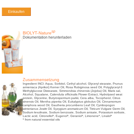
Einkaufen
sp
BIOLYT-Nature
Dokumentation herunterladen
Zusammensetzung
Ingredient INCI: Aqua, Sorbitol, Cethyl alcohol, Glyceryl stearate, Prunus
armeniaca (Aprikot) Kerner Oil, Rosa Rubiginosa seed Oil, Polyglyceryl-3
Methylglucose Distearate, Simmondsia chinensis (Jojoba) Oil, Maris sal,
Alcohol, Squalane, Calendula officinalis Flower Extract, Hydrolysed weat
protein, Glycerine, Butyrospermum parkii, Cera alba, Tocopherol, Citrus
sinensis Oil, Mentha piperita Oil, Eukalyptus globulus Oil, Cinnamomum
camphora wood Oil, Gautheria procumbens Leaf Oil, Cymbopogon
winterianus Jowitt Oil, Syzygium aromaticum Oil, Titricum Vulgare Germ Oil,
Sodium levulinate, Sodium benzoate, Sodium anisate, Potassium sorbate,
Lactic acid, Citronellol*, Eugenol*, Geraniol*, Limonene*, Linalol*
* from natural essential oils