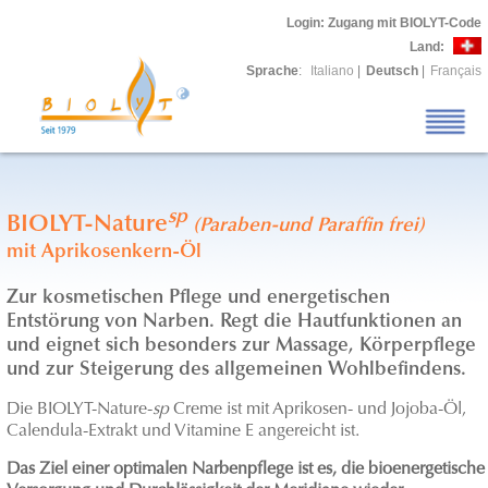
Login
: Zugang mit BIOLYT-Code
Land:
Sprache
:
Italiano
|
Deutsch
|
Français
sp
BIOLYT-Nature
(Paraben-und Paraffin frei)
mit Aprikosenkern-Öl
Zur kosmetischen Pflege und energetischen
Entstörung von Narben. Regt die Hautfunktionen an
und eignet sich besonders zur Massage, Körperpflege
und zur Steigerung des allgemeinen Wohlbefindens
.
Die BIOLYT-Nature-
sp
Creme ist mit Aprikosen- und Jojoba-Öl,
Calendula-Extrakt und Vitamine E angereicht ist.
Das Ziel einer optimalen Narbenpflege ist es, die bioenergetische