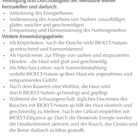
Versorgung und Durchlässigkeit der Meridiane wieder
herzustellen und dadurch:
Aktivierung des Energieflusses
Verbesserung des Aussehens von Narben (unauffälliger,
glatter, weicher und geschmeidiger)
Entspannung und Harmonisierung des Narbengewebes
Weitere Anwendungsgebiete:
Als Körperlotion: nach der Dusche wirkt BIOLYT-Nature-
sp
erfrischend und harmonisierend
Als Handcreme: zur Pflege von rauhen und strapazierten
Händen - die Haut wird glatt und geschmeidig
Als After-Sun-Lotion: nach Sonnenbestrahlung
verleiht BIOLYT-Nature-
sp
Ihrer Haut ein angenehmes und
entspannendes Gefühl
Nach dem Rasieren eine Wohltat, die Haut wird
durch BIOLYT-Nature-
sp
beruhigt und gepflegt
Während der Schwangerschaft: tägliches Eincremen des
Bauches mit BIOLYT-Nature-
sp
hilft der Haut elastisch und
geschmeidig zu bleiben. Nach der Geburt empfehlen wir
BIOLYT-Elégance-
sp.
Durch die fliessende Energie werden
die Hautfunktionen aktiviert, und der Bauch, das Gesäss und
die Beine dadurch sichtbar gestrafft.