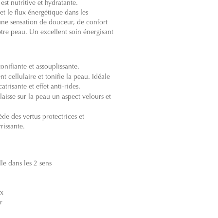
est nutritive et hydratante.
t le flux énergétique dans les
 une sensation de douceur, de confort
otre peau. Un excellent soin énergisant
onifiante et assouplissante.
 cellulaire et tonifie la peau. Idéale
trisante et effet anti-rides.
laisse sur la peau un aspect velours et
de des vertus protectrices et
rissante.
lle dans les 2 sens
ex
r