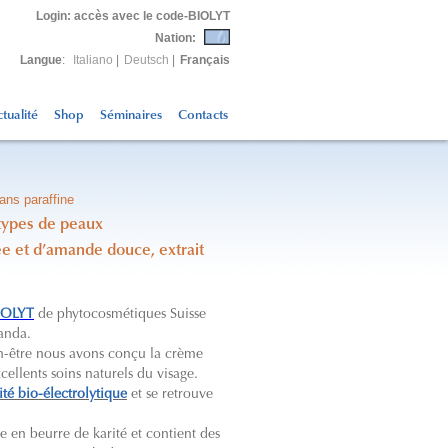
Login
: accès avec le code-BIOLYT
Nation:
Langue
:
Italiano
|
Deutsch
|
Français
tualité
Shop
Séminaires
Contacts
ans paraffine
types de peaux
e et d’amande douce, extrait
BIOLYT
de phytocosmétiques Suisse
manda.
n-être nous avons conçu la crème
llents soins naturels du visage.
ité bio-électrolytique
et se retrouve
hie en beurre de karité et contient des