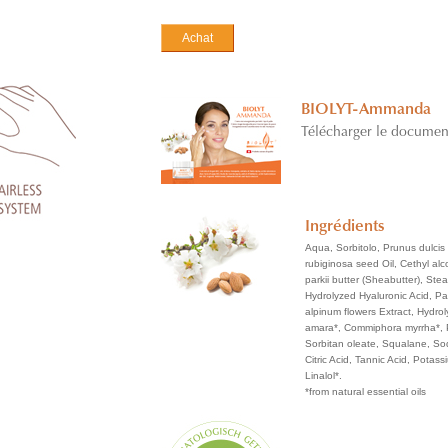
Achat
BIOLYT-Ammanda
Télécharger le documen
Ingrédients
Aqua, Sorbitolo, Prunus dulcis
rubiginosa seed Oil, Cethyl alc
parkii butter (Sheabutter), Stea
Hydrolyzed Hyaluronic Acid, P
alpinum flowers Extract, Hydro
amara*, Commiphora myrrha*, 
Sorbitan oleate, Squalane, Sod
Citric Acid, Tannic Acid, Potass
Linalol*.
*from natural essential oils