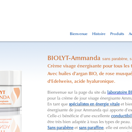
Bienvenue
Histoire
Produits
Ac
BIOLYT-Ammanda
sans parabène, s
Crème visage énergisante
pour tous les 
Avec huiles d’argan BIO, de rose musqué
d’Edelweiss, acide hyaluronique.
Bienvenue sur la page du site du
laboratoire 
pour la crème de jour visage énergisante Am
En tant que
spécialistes en énergie vitale
et bie
énergisante de jour Ammanda qui apporte d’exce
Celle-ci bénéficie d’une excellente
conductibil
être très bien adaptée à tous les types de peau.
Sans parabène
et
sans paraffine
, elle est enric