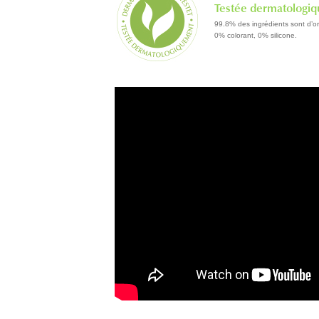
Testée dermatologi
99.8% des ingrédients sont d’or
0% colorant, 0% silicone.