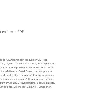
t en format PDF
 seed Oil, Argania spinosa Kerner Oil, Rosa
ohol, Glycerin, Alcohol, Cera alba, Butirospermum
ric Acid, Glyceryl stearate, Maris sal, Tocopherol,
anicum Miliaceum Seed Extract, Leonto podium
lysed weat protein, Fragrans*, Prunus amygdalus
Pelargonium aspermum*, Xanthan gum, Lanolin,
ium lavulinate, Cethyl palmitate, Sodium anisate,
ium sorbate, Citronellol*, Geraniol*, Limonene*,