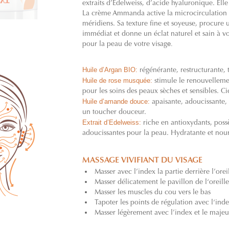
extraits d’Edelweiss, d’acide hyaluronique. Elle 
La crème Ammanda active la microcirculation e
méridiens. Sa texture fine et soyeuse, procure
immédiat et donne un éclat naturel et sain à v
e.
pour la peau de votre visag
Huile d’Argan BIO:
régénérante, restructurante, t
Huile de rose musquée:
stimule le renouvellement
pour les soins des peaux sèches et sensibles. Cica
Huile d’amande douce:
apaisante, adoucissante, 
un toucher douceur.
Extrait d’Edelweiss:
riche en antioxydants, possè
adoucissantes pour la peau. Hydratante et nour
MASSAGE VIVIFIANT DU VISAGE
Masser avec l’index la partie derrière l’orei
Masser délicatement le pavillon de l‘oreille
Masser les muscles du cou vers le bas
Tapoter les points de régulation avec l‘ind
Masser légèrement avec l’index et le majeu