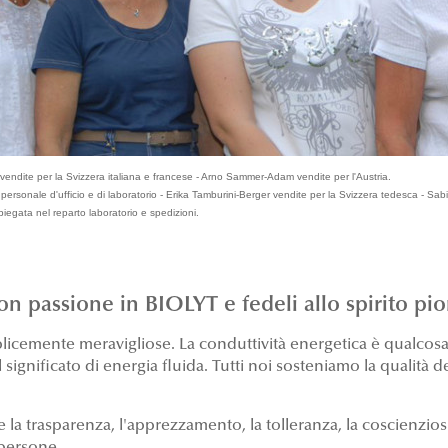
vendite per la Svizzera italiana e francese - Arno Sammer-Adam vendite per l'Austria.
 personale d'ufficio e di laboratorio - Erika Tamburini-Berger vendite per la Svizzera tedesca - S
iegata nel reparto laboratorio e spedizioni.
 passione in BIOLYT e fedeli allo spirito pion
emente meravigliose. La conduttività energetica è qualcosa d
significato di energia fluida. Tutti noi sosteniamo la qualità de
la trasparenza, l'apprezzamento, la tolleranza, la coscienziosità