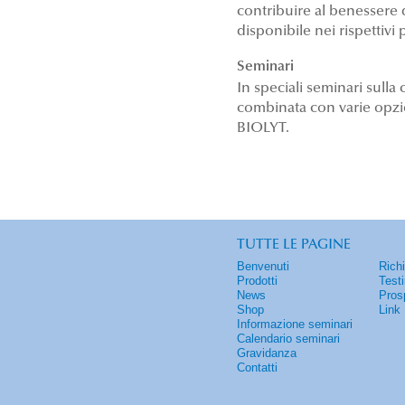
contribuire al benessere 
disponibile nei rispettivi 
Seminari
In speciali seminari sulla 
combinata con varie opzion
BIOLYT.
TUTTE LE PAGINE
Benvenuti
Rich
Prodotti
Test
News
Pros
Shop
Link
Informazione seminari
Calendario seminari
Gravidanza
Contatti