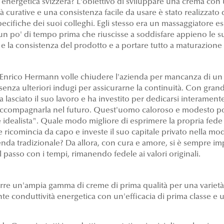
nergetica svizzera? L'obiettivo di sviluppare una crema con 
tà curative e una consistenza facile da usare è stato realizza
pecifiche dei suoi colleghi. Egli stesso era un massaggiatore e
un po' di tempo prima che riuscisse a soddisfare appieno le 
o e la consistenza del prodotto e a portare tutto a maturazione
 Enrico Hermann volle chiudere l'azienda per mancanza di un
enza ulteriori indugi per assicurarne la continuità. Con grande
a lasciato il suo lavoro e ha investito per dedicarsi interame
i accompagnarla nel futuro. Quest'uomo caloroso e modesto po
idealista". Quale modo migliore di esprimere la propria fede 
ricomincia da capo e investe il suo capitale privato nella mo
ienda tradizionale? Da allora, con cura e amore, si è sempre i
l passo con i tempi, rimanendo fedele ai valori originali.
rre un'ampia gamma di creme di prima qualità per una varietà
nte conduttività energetica con un'efficacia di prima classe e