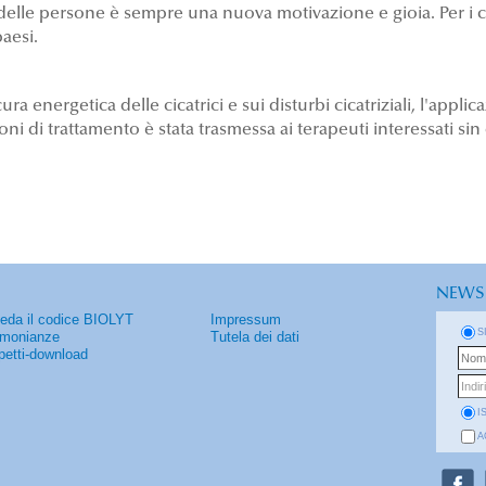
delle persone è sempre una nuova motivazione e gioia. Per i c
paesi.
cura energetica delle cicatrici e sui disturbi cicatriziali, l'app
i di trattamento è stata trasmessa ai terapeuti interessati sin
NEWS
ieda il codice BIOLYT
Impressum
S
imonianze
Tutela dei dati
petti-download
I
A