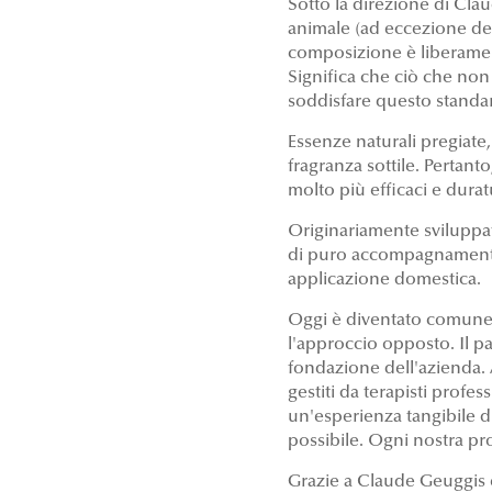
Sotto la direzione di Claud
animale (ad eccezione della
composizione è liberament
Significa che ciò che non 
soddisfare questo standar
Essenze naturali pregiate, 
fragranza sottile. Pertan
molto più efficaci e durat
Originariamente sviluppat
di puro accompagnamento a
applicazione domestica.
Oggi è diventato comune 
l'approccio opposto. Il p
fondazione dell'azienda. A
gestiti da terapisti profe
un'esperienza tangibile di
possibile. Ogni nostra pr
Grazie a Claude Geuggis e 