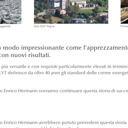
ggiatal)
Das Dorf Tegna
Ponte
n modo impressionante come l'apprezzamento 
on nuovi risultati.
iù versatile e con requisiti particolarmente elevati in termini d
LYT definisce da oltre 40 anni gli standard delle creme energe
evo Enrico Hermann vorranno continuare questa storia di succes
ievo Enrico Hermann avrebbero potuto prevedere questa storia di