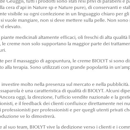
e Geuggis, tutti i prodotti sono stati resi privi di parabeni e p
 cera d'api in Nature sp e Nature pure), di conservanti e stabili
e visibile su ogni confezione in un linguaggio chiaro per gli 
si vuole mangiare, non si deve mettere sulla pelle. Non sono mo
d elevato.
piante medicinali altamente efficaci, oli freschi di alta qualità 
to, le creme non solo supportano la maggior parte dei trattamen
uri.
e per il massaggio di agopuntura, le creme BIOLYT si sono di
lla terapia. Sono utilizzati con grande popolarità in un'ampia 
investire molto nella presenza sul mercato e nella pubblicit
assaparola è una caratteristica di qualità di BIOLYT. Alcuni di
ncora oggi, la direzione, l'ufficio vendite nazionale e la gest
ssionisti, e il feedback dei clienti confluisce direttamente nei 
 professionisti per professionisti e per quegli utenti privati c
oduzione ve lo dimostrerà.
al suo team, BIOLYT vive la dedizione verso i clienti e i commi