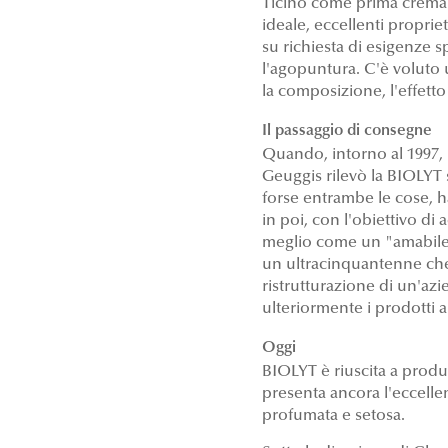
Ticino come prima crema e
ideale, eccellenti proprie
su richiesta di esigenze s
l'agopuntura. C'è voluto 
la composizione, l'effett
Il passaggio di consegne
Quando, intorno al 1997,
Geuggis rilevò la BIOLYT s
forse entrambe le cose, h
in poi, con l'obiettivo d
meglio come un "amabile 
un ultracinquantenne che 
ristrutturazione di un'az
ulteriormente i prodotti a
Oggi
BIOLYT è riuscita a produ
presenta ancora l'eccelle
profumata e setosa.