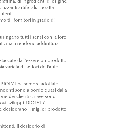
araffina, di ingredienti di origine
zzanti artificiali. L'esatta
utenti.
lti i fornitori in grado di
lusingano tutti i sensi con la loro
ti, ma li rendono addirittura
staccate dall'essere un prodotto
varietà di settori dell'auto-
à. BIOLYT ha sempre adottato
pendenti sono a bordo quasi dalla
ione dei clienti chiave sono
nuovi sviluppi. BIOLYT è
he desiderano il miglior prodotto
ttenti. Il desiderio di