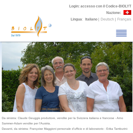
Login
: accesso con il Codice-BIOLYT
Nazione:
Lingua
:
Italiano
|
Deutsch
|
Français
Da sinistra: Claude Geuggis produttore, vendite per la Svizzera italiana e francese - Arno
Sammer-Adam vendite per l'Austria.
Davanti, da sinistra: Françoise Maggioni personale d'ufficio e di laboratorio - Erika Tamburini-