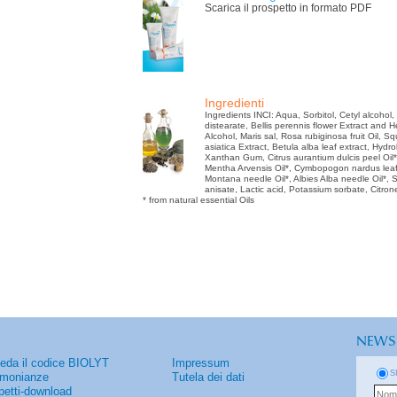
Scarica il prospetto in formato PDF
Ingredienti
Ingredients INCI: Aqua, Sorbitol, Cetyl alcohol,
distearate, Bellis perennis flower Extract and 
Alcohol, Maris sal, Rosa rubiginosa fruit Oil, S
asiatica Extract, Betula alba leaf extract, Hydr
Xanthan Gum, Citrus aurantium dulcis peel Oil*,
Mentha Arvensis Oil*, Cymbopogon nardus leaf 
Montana needle Oil*, Albies Alba needle Oil*,
anisate, Lactic acid, Potassium sorbate, Citron
* from natural essential Oils
NEWS
ieda il codice BIOLYT
Impressum
S
imonianze
Tutela dei dati
petti-download