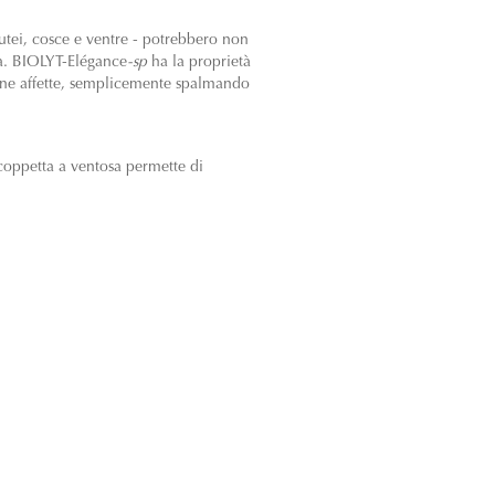
lutei, cosce e ventre - potrebbero non
ia. BIOLYT-Elégance
-sp
ha la proprietà
 zone affette, semplicemente spalmando
coppetta a ventosa permette di