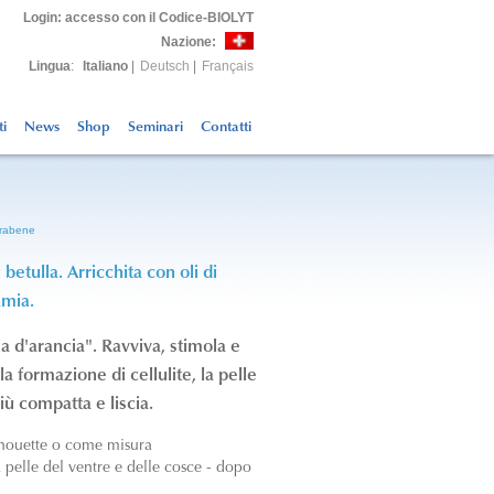
Login
: accesso con il Codice-BIOLYT
Nazione:
Lingua
:
Italiano
|
Deutsch
|
Français
ti
News
Shop
Seminari
Contatti
arabene
i betulla. Arricchita con oli di
amia.
a d'arancia". Ravviva, stimola e
la formazione di cellulite, la pelle
iù compatta e liscia.
ilhouette o come misura
 pelle del ventre e delle cosce - dopo