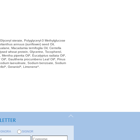
 Glyceryl sterate, Polyglyceryl-3 Methylglucose
Helianthus annuus (sunflower) seed Oil,
qualane, Macadamia ternifoglia Oil, Centella
olysed wheat protein, Glycerine, Tocopherol,
 Mentha piperita Oil*, Eucalyptus radiata Oil*,
Oil*, Gaultheria procumbens Leaf Oil*, Pinus
 Sodium laevulinate, Sodium benzoate, Sodium
ellol*, Geraniol*, Limonene*.
LETTER
IGNORA
SIGNOR