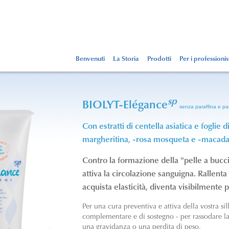
Benvenuti
La Storia
Prodotti
Per i professionis
sp
BIOLYT-Elégance
senza paraffina e p
Con estratti di
centella asiatica e foglie d
margheritina, -rosa mosqueta e -macad
Contro la formazione della "pelle a bucci
attiva la circolazione sanguigna. Rallenta 
acquista elasticità, diventa visibilmente p
Per una cura preventiva e attiva della vostra s
complementare e di sostegno - per rassodare la
una gravidanza o una perdita di peso.