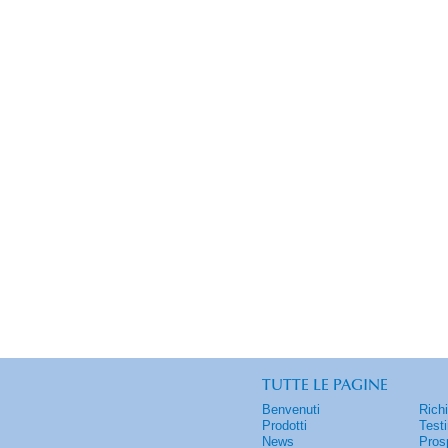
TUTTE LE PAGINE
Benvenuti
Rich
Prodotti
Test
News
Pros