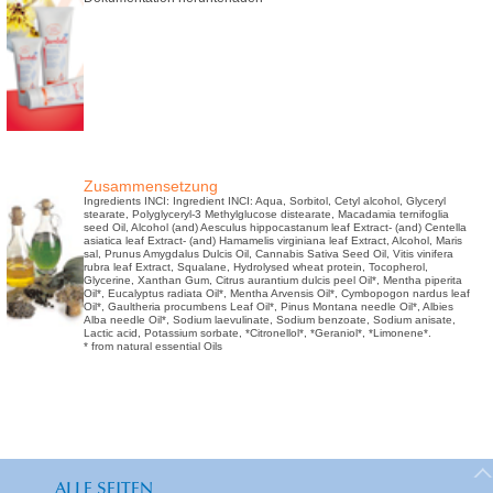
Zusammensetzung
Ingredients INCI: Ingredient INCI: Aqua, Sorbitol, Cetyl alcohol, Glyceryl
stearate, Polyglyceryl-3 Methylglucose distearate, Macadamia ternifoglia
seed Oil, Alcohol (and) Aesculus hippocastanum leaf Extract- (and) Centella
asiatica leaf Extract- (and) Hamamelis virginiana leaf Extract, Alcohol, Maris
sal, Prunus Amygdalus Dulcis Oil, Cannabis Sativa Seed Oil, Vitis vinifera
rubra leaf Extract, Squalane, Hydrolysed wheat protein, Tocopherol,
Glycerine, Xanthan Gum, Citrus aurantium dulcis peel Oil*, Mentha piperita
Oil*, Eucalyptus radiata Oil*, Mentha Arvensis Oil*, Cymbopogon nardus leaf
Oil*, Gaultheria procumbens Leaf Oil*, Pinus Montana needle Oil*, Albies
Alba needle Oil*, Sodium laevulinate, Sodium benzoate, Sodium anisate,
Lactic acid, Potassium sorbate, *Citronellol*, *Geraniol*, *Limonene*.
* from natural essential Oils
ALLE SEITEN