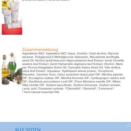
Zusammensetzung
Ingredients INCI: Ingredient INCI: Aqua, Sorbitol, Cetyl alcohol, Glyceryl
stearate, Polyglyceryl-3 Methylglucose distearate, Macadamia ternifoglia
seed Oil, Alcohol (and) Aesculus hippocastanum leaf Extract- (and) Centella
asiatica leaf Extract- (and) Hamamelis virginiana leaf Extract, Alcohol, Maris
sal, Prunus Amygdalus Dulcis Oil, Cannabis Sativa Seed Oil, Vitis vinifera
rubra leaf Extract, Squalane, Hydrolysed wheat protein, Tocopherol,
Glycerine, Xanthan Gum, Citrus aurantium dulcis peel Oil*, Mentha piperita
Oil*, Eucalyptus radiata Oil*, Mentha Arvensis Oil*, Cymbopogon nardus leaf
Oil*, Gaultheria procumbens Leaf Oil*, Pinus Montana needle Oil*, Albies
Alba needle Oil*, Sodium laevulinate, Sodium benzoate, Sodium anisate,
Lactic acid, Potassium sorbate, *Citronellol*, *Geraniol*, *Limonene*.
* from natural essential Oils
ALLE SEITEN