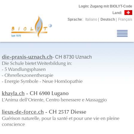
Login
: Zugang mit BIOLYT-Code
Land:
Sprache
:
Italiano
|
Deutsch
|
Français
- CH 8730 Uznach
die-praxis-uznach.ch
Die Schule bietet Weiterbildung in:
- 5 Wandlungsphasen
- Ohrreflexzonentherapie
- Energie Symbole - Neue Homöopathie
khayla.ch
- CH 6900 Lugano
L’Anima dell’Oriente, Centro benessere e Massaggio
lieux-de-force.ch
- CH 2517 Diesse
Guérison naturelle, pour la santé et pour une vie en pleine
conscience