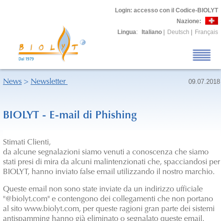
Login
: accesso con il Codice-BIOLYT
Nazione:
Lingua
:
Italiano
|
Deutsch
|
Français
News
>
Newsletter
09.07.2018
BIOLYT - E-mail di Phishing
Stimati Clienti,
da alcune segnalazioni siamo venuti a conoscenza che siamo
stati presi di mira da alcuni malintenzionati che, spacciandosi per
BIOLYT, hanno inviato false email utilizzando il nostro marchio.
Queste email non sono state inviate da un indirizzo ufficiale
"@biolyt.com" e contengono dei collegamenti che non portano
al sito www.biolyt.com, per queste ragioni gran parte dei sistemi
antispamming hanno già eliminato o segnalato queste email.