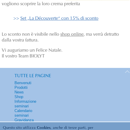
vogliono scoprire la loro crema preferita
>>
Set „La Découverte“ con 15% di sconto
Lo sconto non è visibile nello
shop online
, ma verrà detratto
dalla vostra fattura.
Vi auguriamo un Felice Natale.
Il vostro Team BIOLYT
TUTTE LE PAGINE
Benvenuti
Prodotti
News
Shop
Informazione
seminari
Calendario
seminari
Gravidanza
Contatti
Questo sito utilizza
Cookies
, anche di terze parti, per