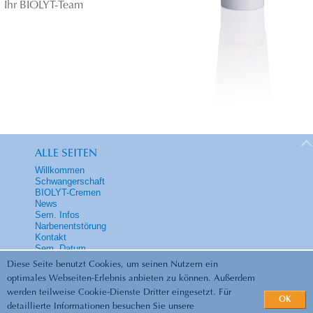
Ihr BIOLYT-Team
ALLE SEITEN
Willkommen
Schwangerschaft
BIOLYT-Cremen
News
Sem. Infos
Narbenentstörung
Kontakt
Sem. Datum
Diese Seite benutzt Cookies, um seinen Nutzern ein
optimales Webseiten-Erlebnis anbieten zu können. Außerdem
werden teilweise Cookie-Dienste Dritter eingesetzt. Für
OK
detaillierte Informationen besuchen Sie unsere