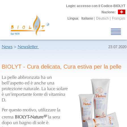
Login
: accesso con il Codice-BIOLYT
Nazione:
Lingua
:
Italiano
|
Deutsch
|
Français
News
>
Newsletter
23.07.2020
BIOLYT - Cura delicata, Cura estiva per la pelle
La pelle abbronzata ha un
bell’aspetto ed è anche una
protezione naturale. La luce solare
è un’importante fonte di vitamina
D.
Per questo motivo, utilizzare la
sp
crema
BIOLYT-Nature
la sera
dopo un bagno di sole è